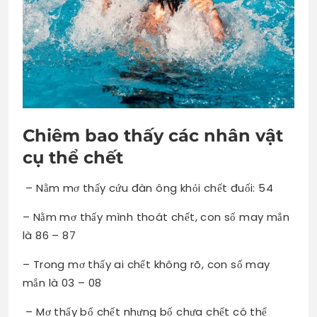
Chiêm bao thấy các nhân vật
cụ thể chết
– Nằm mơ thấy cứu đàn ông khỏi chết đuối: 54
– Nằm mơ thấy mình thoát chết, con số may mắn
là 86 – 87
– Trong mơ thấy ai chết không rõ, con số may
mắn là 03 – 08
– Mơ thấy bố chết nhưng bố chưa chết có thể