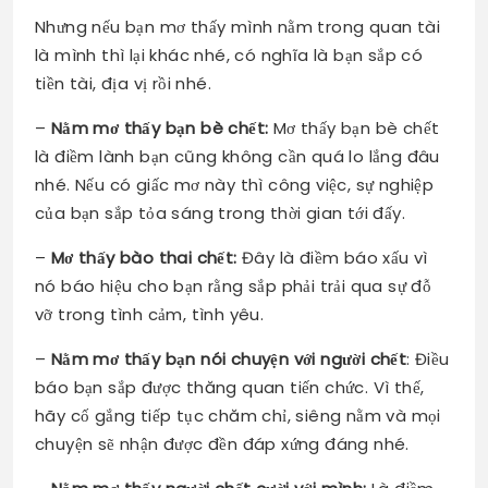
Nhưng nếu bạn mơ thấy mình nằm trong quan tài
là mình thì lại khác nhé, có nghĩa là bạn sắp có
tiền tài, địa vị rồi nhé.
–
Nằm mơ thấy bạn bè chết:
Mơ thấy bạn bè chết
là điềm lành bạn cũng không cần quá lo lắng đâu
nhé. Nếu có giấc mơ này thì công việc, sự nghiệp
của bạn sắp tỏa sáng trong thời gian tới đấy.
–
Mơ thấy bào thai chết:
Đây là điềm báo xấu vì
nó báo hiệu cho bạn rằng sắp phải trải qua sự đỗ
vỡ trong tình cảm, tình yêu.
–
Nằm mơ thấy bạn nói chuyện với người chết
: Điều
báo bạn sắp được thăng quan tiến chức. Vì thế,
hãy cố gắng tiếp tục chăm chỉ, siêng nằm và mọi
chuyện sẽ nhận được đền đáp xứng đáng nhé.