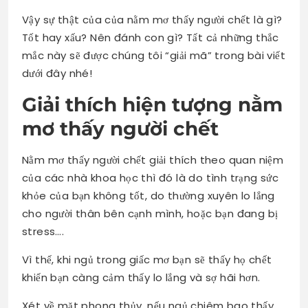
Vậy sự thật của của nằm mơ thấy người chết là gì?
Tốt hay xấu? Nên đánh con gì? Tất cả những thắc
mắc này sẽ được chúng tôi “giải mã” trong bài viết
dưới đây nhé!
Giải thích hiện tượng nằm
mơ thấy người chết
Nằm mơ thấy người chết giải thích theo quan niệm
của các nhà khoa học thì đó là do tình trạng sức
khỏe của bạn không tốt, do thường xuyên lo lắng
cho người thân bên cạnh mình, hoặc bạn đang bị
stress….
Vì thế, khi ngủ trong giấc mơ bạn sẽ thấy họ chết
khiến bạn càng cảm thấy lo lắng và sợ hãi hơn.
Xét về mặt phong thủy, nếu ngủ chiêm bao thấy