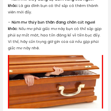
khác:
Là gia đình bạn có thể sắp có thêm thành
viên mới đấy.
–
Nằm mơ thấy bản thân đang chôn cất người
khác
: Nếu mơ phải giấc mơ này bạn có thể sắp gặp
phải sự mất mát, hao tổn đáng kể về tiền bạc đấy.
Vì thế, hãy cẩn trọng giữ gìn của cải nếu gặp phải
giấc mơ này nhé.