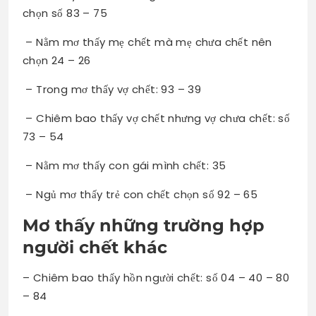
chọn số 83 – 75
– Nằm mơ thấy mẹ chết mà mẹ chưa chết nên
chọn 24 – 26
– Trong mơ thấy vợ chết: 93 – 39
– Chiêm bao thấy vợ chết nhưng vợ chưa chết: số
73 – 54
– Nằm mơ thấy con gái mình chết: 35
– Ngủ mơ thấy trẻ con chết chọn số 92 – 65
Mơ thấy những trường hợp
người chết khác
– Chiêm bao thấy hồn người chết: số 04 – 40 – 80
– 84