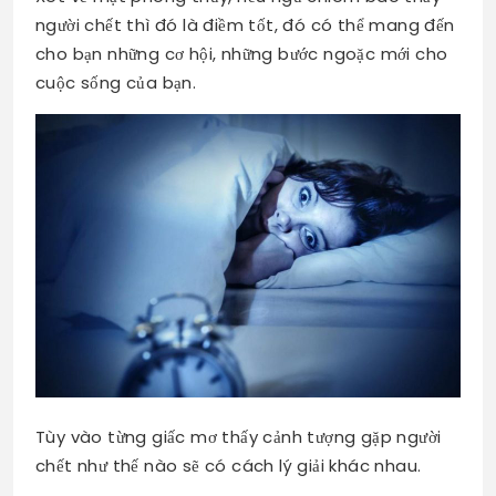
người chết thì đó là điềm tốt, đó có thể mang đến
cho bạn những cơ hội, những bước ngoặc mới cho
cuộc sống của bạn.
Tùy vào từng giấc mơ thấy cảnh tượng gặp người
chết như thế nào sẽ có cách lý giải khác nhau.