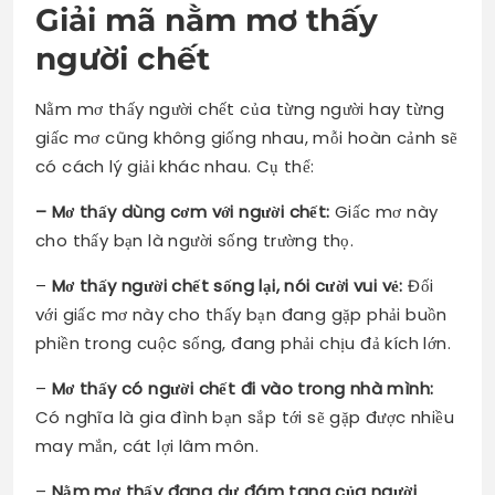
Giải mã nằm mơ thấy
người chết
Nằm mơ thấy người chết của từng người hay từng
giấc mơ cũng không giống nhau, mỗi hoàn cảnh sẽ
có cách lý giải khác nhau. Cụ thể:
– Mơ thấy dùng cơm với người chết:
Giấc mơ này
cho thấy bạn là người sống trường thọ.
–
Mơ thấy người chết sống lại, nói cười vui vẻ:
Đối
với giấc mơ này cho thấy bạn đang gặp phải buồn
phiền trong cuộc sống, đang phải chịu đả kích lớn.
–
Mơ thấy có người chết đi vào trong nhà mình:
Có nghĩa là gia đình bạn sắp tới sẽ gặp được nhiều
may mắn, cát lợi lâm môn.
–
Nằm mơ thấy đang dự đám tang của người