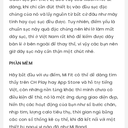
dàng, khi chỉ cần đút thiết bị vào đầu sạc đặc
chủng của nó và lấy nguồn từ bất cứ đâu như máy
tính hay cục sạc đều được. Tuy nhiên, điểm yếu là
chuẩn sạc này quá đặc chủng nên khi lỡ làm mất
dây sạc, thì ở Việt Nam rất khó để kiếm được dây
bán lẻ ở bên ngoài để thay thế, vì vậy các bạn nên
giữ dây sạc này cẩn thận một chút nhé.
PHẦN MỀM
Hãy bắt đầu với ưu điểm, Mi Fit có thể dễ dàng tìm
thấy trên CH Play hay App Store và hỗ trợ tiếng
Việt, còn những nền tảng khác thì mình chưa có
điều kiện để thử, nó là một ứng dụng giao diện đẹp,
hiển thị các hoạt động của bạn như số bước chân,
nhịp tim, lượng calo tiêu thụ, thời gian ngủ bằng
các con số thống kê cụ thể, khi đã kết nối với một
thiết bị ngoại vi nào đó như Mi Band.