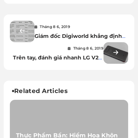
Tháng 8 6, 2019
Giám đốc Digiworld khẳng định
sẽ bảo hành mọi sản phẩm
Tháng 8 6, 2019
Xiaomi chính hãng, kể cả không
Trên tay, đánh giá nhanh LG V20:
chính chủ
thiết kế được hoàn thiện tốt hơn
người tiền nhiệm
Related Articles
Thực Phẩm Bẩn: Hiểm Họa Khôn