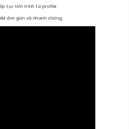
 tục tiến trình tải profile
SIM đơn giản và nhanh chóng.