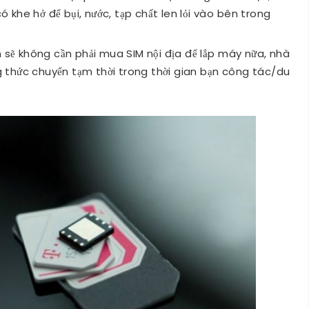
có khe hở để bụi, nước, tạp chất len lỏi vào bên trong
n sẽ không cần phải mua SIM nội địa để lắp máy nữa, nhà
thức chuyển tạm thời trong thời gian bạn công tác/du