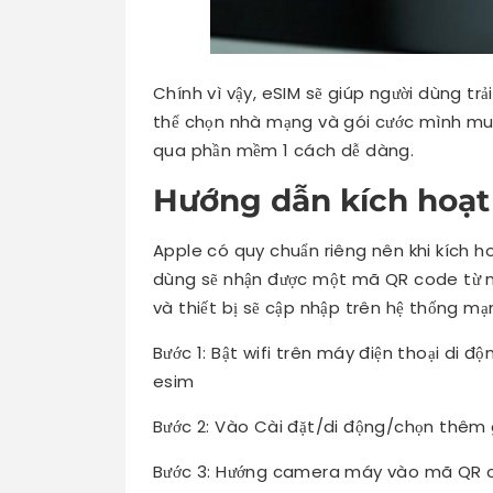
Chính vì vậy, eSIM sẽ giúp người dùng tr
thể chọn nhà mạng và gói cước mình muố
qua phần mềm 1 cách dễ dàng.
Hướng dẫn kích hoạt
Apple có quy chuẩn riêng nên khi kích ho
dùng sẽ nhận được một mã QR code từ n
và thiết bị sẽ cập nhập trên hệ thống mạ
Bước 1: Bật wifi trên máy điện thoại di độ
esim
Bước 2: Vào Cài đặt/di động/chọn thêm 
Bước 3: Hướng camera máy vào mã QR c