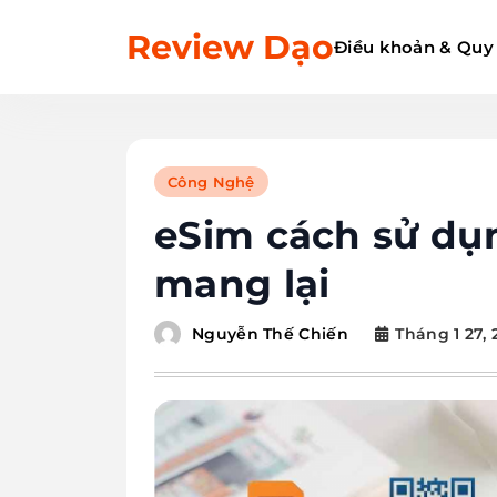
Skip
Review Dạo
to
Điều khoản & Quy
content
Công Nghệ
eSim cách sử dụn
mang lại
Tháng 1 27, 
Nguyễn Thế Chiến