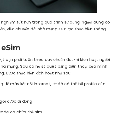
ải nghiệm tốt hơn trong quá trình sử dụng, người dùng có
n, việc chuyển đổi nhà mạng sẽ được thực hiện thông
 eSim
ạt bạn phải tuân theo quy chuẩn đó, khi kích hoạt người
hà mạng. Sau đó họ sẽ quét bằng điện thoại của mình
ng. Bước thực hiện kích hoạt như sau:
ng để máy kết nối internet, từ đó có thể tải profile của
gói cước di động
ode có chứa thẻ sim