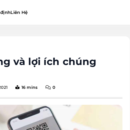
 định
Liên Hệ
g và lợi ích chúng
2021
16 mins
0