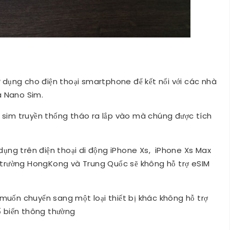
ử dụng cho điện thoại smartphone để kết nối với các nhà
à Nano Sim.
i sim truyền thống tháo ra lắp vào mà chúng được tích
 dụng trên điện thoại di động iPhone Xs, iPhone Xs Max
ị trường HongKong và Trung Quốc sẽ không hỗ trợ eSIM
muốn chuyển sang một loại thiết bị khác không hỗ trợ
ổ biến thông thường