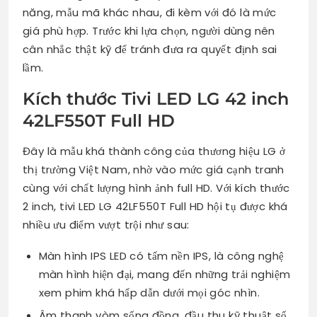
năng, mẫu mã khác nhau, đi kèm với đó là mức
giá phù hợp. Trước khi lựa chọn, người dùng nên
cân nhắc thật kỹ để tránh đưa ra quyết định sai
lầm.
Kích thước Tivi LED LG 42 inch
42LF550T Full HD
Đây là mẫu khá thành công của thương hiệu LG ở
thị trường Việt Nam, nhờ vào mức giá cạnh tranh
cùng với chất lượng hình ảnh full HD. Với kích thước
2 inch, tivi LED LG 42LF550T Full HD hội tụ được khá
nhiều ưu điểm vượt trội như sau:
Màn hình IPS LED có tấm nền IPS, là công nghệ
màn hình hiện đại, mang đến những trải nghiệm
xem phim khá hấp dẫn dưới mọi góc nhìn.
Âm thanh vòm sống đồng, đầu thu kỹ thuật số