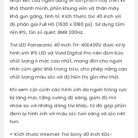
Nhận xét của người dùng về sản phẩm này thiết kế
khá thanh mảnh, phần khung viền và thân máy
khá gọn gàng, tinh tế. Kích thước tivi 40 inch với
độ phân giải Full HD (1920 x 1080 px). Sử dụng tấm
nền IPS, tần số quét: BMR 200Hz.
Tivi LED Panasonic 40 inch TH-40E400V được xử lý
hình ảnh IPS LED và Vivid Digital Pro nên đảm bảo
chất lượng ở mức cao nhất, mang đến cho người
nhìn cảm giác khá trong trẻo, cho phép nâng cao
chất lượng màu sắc với độ hiển thị gần như thật.
Khi xem cận cảnh các hình ảnh da người trông cực
kỳ láng mịn, tăng cường độ sáng, giảm độ mờ
nhòe so với những dòng tivi khác, từ đó góp phần
đem lại hình ảnh với màu sắc tươi sáng và sắc nét
hơn.
+ Kích thước Internet Tivi Sony 40 inch KDL-