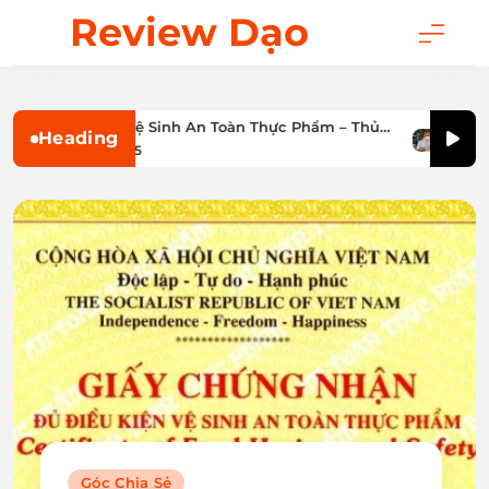
Skip
Review Dạo
to
content
Giấy Phép Vệ Sinh An Toàn Thực Phẩm – Thủ
Sở An 
Heading
 Điều Kiện & Hồ Sơ 2025
Tục và
háng 7 10, 2025
Thán
Góc Chia Sẻ