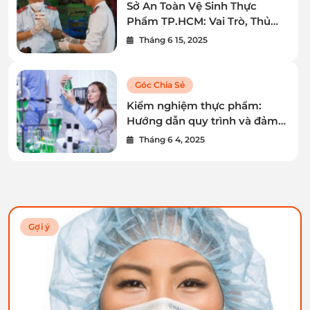
Sở An Toàn Vệ Sinh Thực
Phẩm TP.HCM: Vai Trò, Thủ
Tục và Hỗ Trợ Doanh Nghiệp
Tháng 6 15, 2025
Góc Chia Sẻ
Kiểm nghiệm thực phẩm:
Hướng dẫn quy trình và đảm
bảo an toàn
Tháng 6 4, 2025
Gợi ý