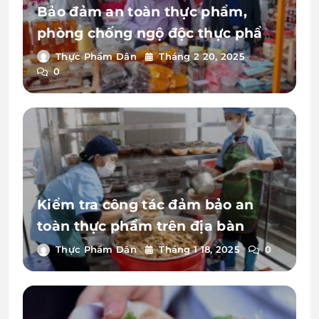
Bảo đảm an toàn thực phẩm,
phòng chống ngộ độc thực phẩm
và bệnh truyền qua thực phẩm
Thực Phẩm Dân
Tháng 2 20, 2025
0
Kiểm tra công tác đảm bảo an
toàn thực phẩm trên địa bàn
huyện Lương Tài
Thực Phẩm Dân
Tháng 1 18, 2025
0