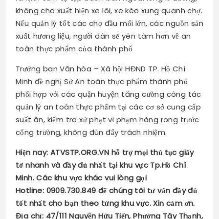
không cho xuất hiện xe lôi, xe kéo xung quanh chợ.
Nếu quản lý tốt các chợ đầu mối lớn, các nguồn sản
xuất hương liệu, người dân sẽ yên tâm hơn về an
toàn thực phẩm của thành phố
Trưởng ban Văn hóa – Xã hội HĐND TP. Hồ Chí
Minh đề nghị Sở An toàn thực phẩm thành phố
phối hợp với các quận huyện tăng cường công tác
quản lý an toàn thực phẩm tại các cơ sở cung cấp
suất ăn, kiểm tra xử phạt vi phạm hàng rong trước
cổng trường, không đùn đẩy trách nhiệm.
Hiện nay: ATVSTP.ORG.VN hỗ trợ mọi thủ tục giấy
tờ nhanh và đầy đủ nhất tại khu vực Tp.Hồ Chí
Minh. Các khu vực khác vui lòng gọi
Hotline: 0909.730.849 để chúng tôi tư vấn đầy đủ
tốt nhất cho bạn theo từng khu vực. Xin cảm ơn.
Địa chỉ: 47/111 Nguyễn Hữu Tiến, Phường Tây Thạnh,