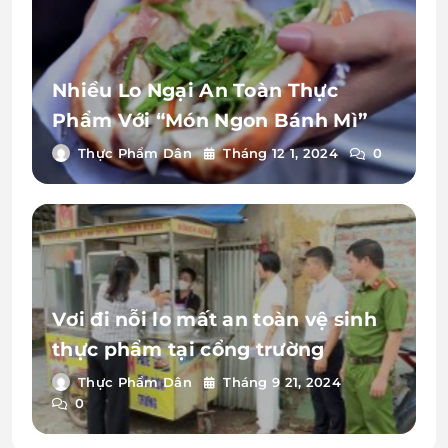
Nhiều Lo Ngại An Toàn Thực
Phẩm Với “Món Ngon Bánh Mì”
Thực Phẩm Dân
Tháng 12 1, 2024
0
Vơi đi nỗi lo mất an toàn vệ sinh
thực phẩm tại cổng trường
Thực Phẩm Dân
Tháng 9 21, 2024
0