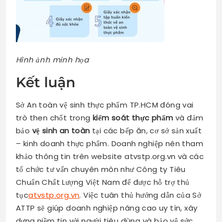
Hình ảnh minh họa
Kết luận
Sở An toàn vệ sinh thực phẩm TP.HCM đóng vai
trò then chốt trong
kiểm soát thực phẩm
và đảm
bảo
vệ sinh an toàn
tại các bếp ăn, cơ sở sản xuất
– kinh doanh thực phẩm. Doanh nghiệp nên tham
khảo thông tin trên website atvstp.org.vn và các
tổ chức tư vấn chuyên môn như Công ty Tiêu
Chuẩn Chất Lượng Việt Nam để được hỗ trợ thủ
tục
atvstp.org.vn
. Việc tuân thủ hướng dẫn của Sở
ATTP sẽ giúp doanh nghiệp nâng cao uy tín, xây
dựng niềm tin với người tiêu dùng và bảo vệ sức