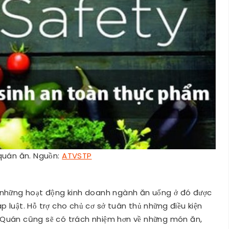
 quán ăn. Nguồn:
ATVSTP
 những hoạt động kinh doanh ngành ăn uống ở đó được
 luật. Hỗ trợ cho chủ cơ sở tuân thủ những điều kiện
 Quán cũng sẽ có trách nhiệm hơn về những món ăn,