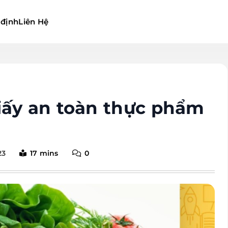
 định
Liên Hệ
iấy an toàn thực phẩm
23
17 mins
0