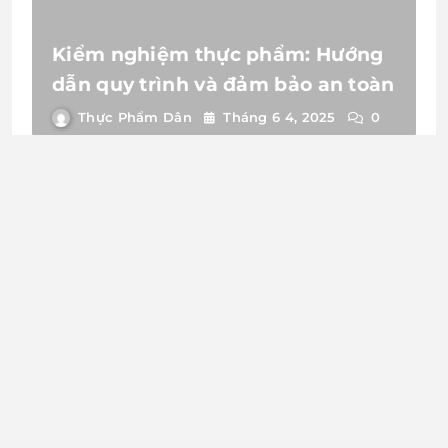
Kiểm nghiệm thực phẩm: Hướng
dẫn quy trình và đảm bảo an toàn
Thực Phẩm Dân
Tháng 6 4, 2025
0
Thủ tục cấp Giấy chứng nhận An
toàn Vệ sinh Thực phẩm cho
doanh nghiệp mới 2025
Thực Phẩm Dân
Tháng 5 21, 2025
0