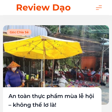
Skip
Review Dạo
to
content
Góc Chia Sẻ
An toàn thực phẩm mùa lễ hội
– không thể lơ là!